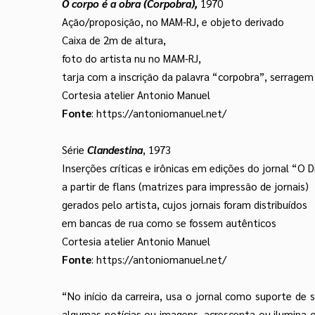
O corpo é a obra (Corpobra),
1970
Ação/proposição, no MAM-RJ, e objeto derivado
Caixa de 2m de altura,
foto do artista nu no MAM-RJ,
tarja com a inscrição da palavra “corpobra”, serragem
Cortesia atelier Antonio Manuel
Fonte
:
https://antoniomanuel.net/
Série
Clandestina
, 1973
Inserções críticas e irônicas em edições do jornal “O D
a partir de flans (matrizes para impressão de jornais)
gerados pelo artista, cujos jornais foram distribuídos
em bancas de rua como se fossem autênticos
Cortesia atelier Antonio Manuel
Fonte
:
https://antoniomanuel.net/
“No início da carreira, usa o jornal como suporte de 
algumas notícias ou imagens, acrescenta ou ilumina o