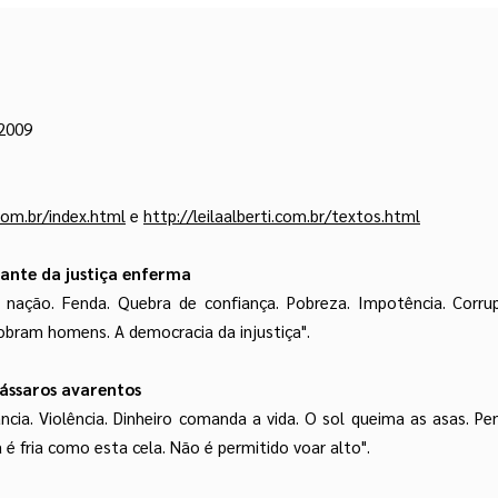
2009
.com.br/index.html
e
http://leilaalberti.com.br/textos.html
ante da justiça enferma
 nação. Fenda. Quebra de confiança. Pobreza. Impotência. Corru
bram homens. A democracia da injustiça".
pássaros avarentos
ncia. Violência. Dinheiro comanda a vida. O sol queima as asas. P
 é fria como esta cela. Não é permitido voar alto".