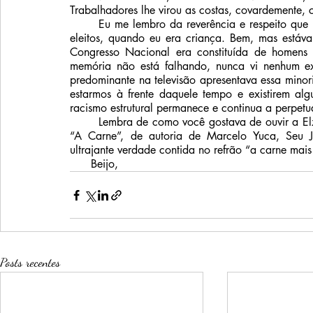
Trabalhadores lhe virou as costas, covardemente,
	Eu me lembro da reverência e respeito que os adultos costumavam prestar a deputados e senadores 
eleitos, quando eu era criança. Bem, mas estáva
Congresso Nacional era constituída de homens b
memória não está falhando, nunca vi nenhum ex
predominante na televisão apresentava essa minor
estarmos à frente daquele tempo e existirem alg
racismo estrutural permanece e continua a perpetu
	Lembra de como você gostava de ouvir a Elza Soares cantar? Ela fez uma versão potente da música 
“A Carne”, de autoria de Marcelo Yuca, Seu Jo
ultrajante verdade contida no refrão “a carne ma
      Beijo,
Posts recentes