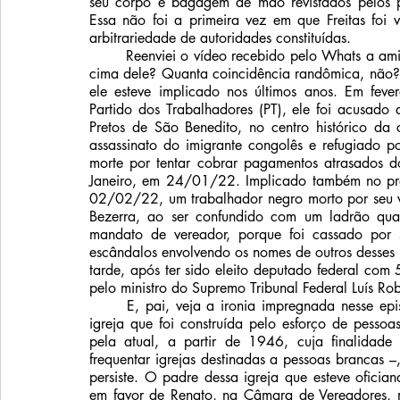
seu corpo e bagagem de mão revistados pelos pol
Essa não foi a primeira vez em que Freitas foi v
arbitrariedade de autoridades constituídas.
	Reenviei o vídeo recebido pelo Whats a amigos, com a seguinte legenda: “Busca aleatória, justo em 
cima dele? Quanta coincidência randômica, não?”
ele esteve implicado nos últimos anos. Em feve
Partido dos Trabalhadores (PT), ele foi acusado
Pretos de São Benedito, no centro histórico da 
assassinato do imigrante congolês e refugiado p
morte por tentar cobrar pagamentos atrasados d
Janeiro, em 24/01/22. Implicado também no prote
02/02/22, um trabalhador negro morto por seu v
Bezerra, ao ser confundido com um ladrão qua
mandato de vereador, porque foi cassado por s
escândalos envolvendo os nomes de outros desses
tarde, após ter sido eleito deputado federal com 
pelo ministro do Supremo Tribunal Federal Luís Rob
	E, pai, veja a ironia impregnada nesse episódio da suposta invasão da igreja: aconteceu em uma 
igreja que foi construída pelo esforço de pessoas
pela atual, a partir de 1946, cuja finalidad
frequentar igrejas destinadas a pessoas brancas –
persiste. O padre dessa igreja que esteve oficia
em favor de Renato, na Câmara de Vereadores, ma