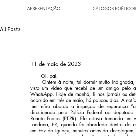
APRESENTAÇÃO
DIÁLOGOS POÉTICO
All Posts
11 de maio de 2023
       Oi, pai.
Ontem à noite, fui dormir muito indignada, 
visto um vídeo que recebi de um amigo pelo apl
WhatsApp. Hoje de manhã, li nos jornais os deta
ocorrido em três de maio, há poucos dias. A notíc
me refiro aborda a inspeção de segurança “ale
direcionada pela Polícia Federal ao deputado e
Renato Freitas (PT-PR). Ele estava tomando um v
Londrina, PR, quando foi abordado dentro da ae
em Foz do Iguaçu, minutos antes da decolagem, p