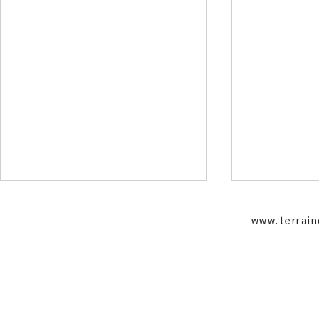
www.terrai
06 abr 2023
17 ago 202